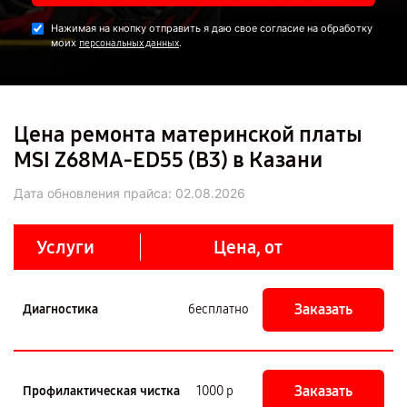
Нажимая на кнопку отправить я даю свое согласие на обработку
моих
.
персональных данных
Цена ремонта материнской платы
MSI Z68MA-ED55 (B3) в Казани
Дата обновления прайса:
02.08.2026
Услуги
Цена, от
Заказать
Диагностика
бесплатно
Заказать
Профилактическая чистка
1000 р