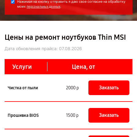
Нажимая на кнопку отправить я даю свое согласие на обработку
моих
.
персональных данных
Цены на ремонт ноутбуков Thin MSI
Дата обновления прайса:
07.08.2026
Услуги
Цена, от
Заказать
Чистка от пыли
2000 р
Заказать
Прошивка BIOS
1500 р