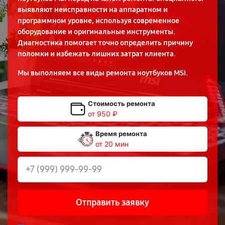
выявляют неисправности на аппаратном и
программном уровне, используя современное
оборудование и оригинальные инструменты.
Диагностика помогает точно определить причину
поломки и избежать лишних затрат клиента.
Мы выполняем все виды ремонта ноутбуков MSI.
Стоимость ремонта
от 950 ₽
Время ремонта
от 20 мин
Отправить заявку