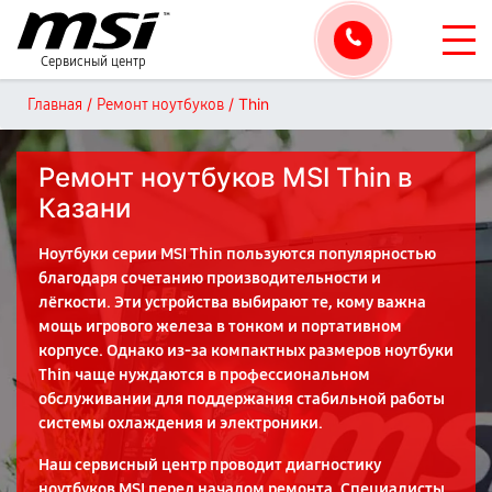
Сервисный центр
/
/
Thin
Главная
Ремонт ноутбуков
Ремонт ноутбуков MSI Thin в
Казани
Ноутбуки серии MSI Thin пользуются популярностью
благодаря сочетанию производительности и
лёгкости. Эти устройства выбирают те, кому важна
мощь игрового железа в тонком и портативном
корпусе. Однако из-за компактных размеров ноутбуки
Thin чаще нуждаются в профессиональном
обслуживании для поддержания стабильной работы
системы охлаждения и электроники.
Наш сервисный центр проводит диагностику
ноутбуков MSI перед началом ремонта. Специалисты